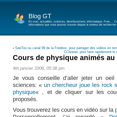
Blog GT
En vrac: actualités, sciences, divertissement, informatique, Free,… Co
informations que vous pouvez trouver depuis le moteur de recherche de
SeeToo ou canal 99 de la Freebox: pour partager des vidéos en tem
«
CCleaner, pour faire rapidement 
Cours de physique animés au
4th janvier 2008, 05:38 pm
Je vous conseille d’aller jeter un oeil
sciences: «
un chercheur joue les rock 
physique
« , et de cliquer sur les cour
proposés.
Vous trouverez les cours en vidéo sur la
Personnellement, j’ai regardé «
Po