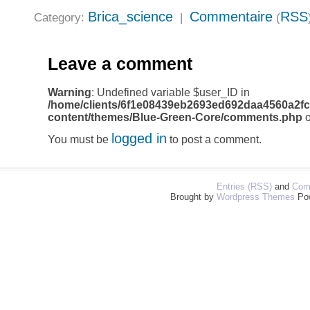
Brica_science
Commentaire
RSS
Category:
|
(
Leave a comment
Warning
: Undefined variable $user_ID in
/home/clients/6f1e08439eb2693ed692daa4560a2fc
content/themes/Blue-Green-Core/comments.php
o
logged in
You must be
to post a comment.
Entries (RSS)
and
Com
Brought by
Wordpress Themes
Po