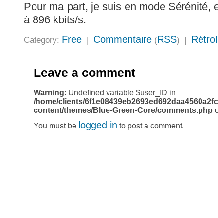
Pour ma part, je suis en mode Sérénité, 
à 896 kbits/s.
Free
Commentaire
RSS
Rétrol
Category:
|
(
) |
Leave a comment
Warning
: Undefined variable $user_ID in
/home/clients/6f1e08439eb2693ed692daa4560a2fc
content/themes/Blue-Green-Core/comments.php
o
logged in
You must be
to post a comment.