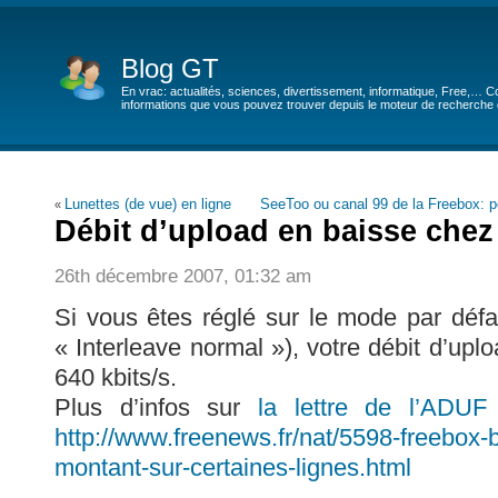
Blog GT
En vrac: actualités, sciences, divertissement, informatique, Free,… Co
informations que vous pouvez trouver depuis le moteur de recherche de
Lunettes (de vue) en ligne
SeeToo ou canal 99 de la Freebox: p
«
Débit d’upload en baisse chez
26th décembre 2007, 01:32 am
Si vous êtes réglé sur le mode par défa
« Interleave normal »), votre débit d’up
640 kbits/s.
Plus d’infos sur
la lettre de l’ADU
http://www.freenews.fr/nat/5598-freebox-
montant-sur-certaines-lignes.html