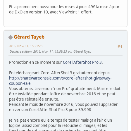
Et la promo tient aussi pour les mises à jour: 49€ la mise à jour
de DxO en version 10, avec ViewPoint 1 offert.
Gérard Tayeb
2016, Nov, 11, 15:21:28
#1
Dernière édition
: 2016, Nov, 11, 15:59:23 par Gérard Tayeb
Promotion en ce moment sur
Corel AfterShot Pro 3
.
En téléchargeant Corel AfterShot 3 gratuitement depuis
http://sharewareonsale.com/s/corel-aftershot-giveaway-
coupon-sale
Vous obtenez la version "non Pro" gratuitement. Mais elle doit
être installée pendant l'offre de novembre 2016 et ne peut
pas être réinstallée ensuite.
Pendant le mois de novembre 2016, vous pouvez l'upgrader
en version Corel AfterShot Pro 3 pour 39.99$
Je n'ai pas encore eu le temps de tester mais ça a l'air d'un
logiciel assez complet pour la retouche d'images, et les
fonctions de catalogage et de recherche peuvent être