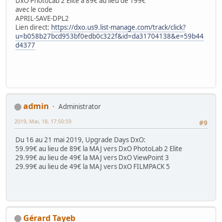
DxO PhotoLab 2 Elite à 89€ au lieu de 199€
avec le code
APRIL-SAVE-DPL2
Lien direct:
https://dxo.us9.list-manage.com/track/click?
u=b058b27bcd953bf0edb0c322f&id=da31704138&e=59b44
d4377
admin
Administrator
2019, Mai, 18, 17:50:59
#9
Du 16 au 21 mai 2019, Upgrade Days DxO:
59.99€ au lieu de 89€ la MAJ vers DxO PhotoLab 2 Elite
29.99€ au lieu de 49€ la MAJ vers DxO ViewPoint 3
29.99€ au lieu de 49€ la MAJ vers DxO FILMPACK 5
Gérard Tayeb