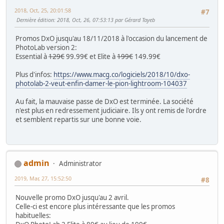
2018, Oct, 25, 20:01:58
#7
Dernière édition
: 2018, Oct, 26, 07:53:13 par Gérard Tayeb
Promos DxO jusqu'au 18/11/2018 à l'occasion du lancement de
PhotoLab version 2:
Essential à
129€
99.99€ et Elite à
199€
149.99€
Plus d'infos:
https://www.macg.co/logiciels/2018/10/dxo-
photolab-2-veut-enfin-damer-le-pion-lightroom-104037
Au fait, la mauvaise passe de DxO est terminée. La société
n'est plus en redressement judiciaire. Ils y ont remis de l'ordre
et semblent repartis sur une bonne voie.
admin
Administrator
2019, Mar, 27, 15:52:50
#8
Nouvelle promo DxO jusqu'au 2 avril.
Celle-ci est encore plus intéressante que les promos
habituelles: