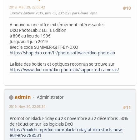
2019, Mai, 29, 22:05:42
#10
Dernière édition
: 2019, Juin, 03, 23:59:25 par Gérard Tayeb
A nouveau une offre extrêmement intéressante:
DxO PhotoLab 2 ELITE Edition
à 89€ au lieu de 199€
Jusqu'au 4 juin 2019
avec le code SUMMER-GIFT-BY-DXO
https://shop.dxo.com/fr/photo-software/dxo-photolab
La liste des boitiers et optiques reconnus se trouve sur
https://www.dxo.com/dxo-photolab/supported-cameras/
admin
Administrator
2019, Nov, 30, 22:03:34
#11
Promotion Black Friday du 28 novembre au 2 décembre: 50%
de réduction sur les logiciels DxO
https://mailchi.mp/dxo.com/black-friday-at-dxo-starts-now-
eur-en-2788531