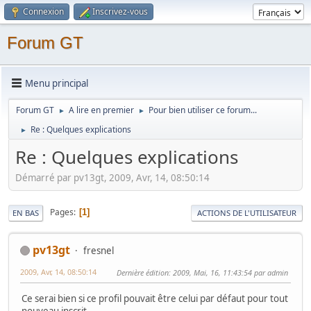
Connexion
Inscrivez-vous
Forum GT
Menu principal
Forum GT
A lire en premier
Pour bien utiliser ce forum...
►
►
Re : Quelques explications
►
Re : Quelques explications
Démarré par pv13gt, 2009, Avr, 14, 08:50:14
Pages
1
EN BAS
ACTIONS DE L'UTILISATEUR
pv13gt
fresnel
2009, Avr, 14, 08:50:14
Dernière édition
: 2009, Mai, 16, 11:43:54 par admin
Ce serai bien si ce profil pouvait être celui par défaut pour tout
nouveau inscrit.