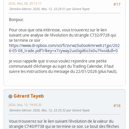
2026, Mai, 08, 20:12:17
#17
Dernière édition
: 2026, Mai, 12, 23:29:51 par Gérard Tayeb
Bonjour.
Pour ceux que cela intéresse, vous trouverez sur le lien
suivant une analyse de l'évolution du strangle C732/P728 qui
se termine ce soir
https://www.dropbox.com/scl/fi/zvrwz3u0oo6mrwdrz1jpc/202
6-05-08_trade.pdf?rlkey=x7cyway2ux0igd6o3x0u7hvoi&dl=0
Je vous rappelle que si vous voulez rejoindre une petite
communauté d'échange au sujet du Trading Calendar, il faut
suivre les instructions du message du 22/01/2026 (plus haut).
Gérard Tayeb
2026, Mai, 12, 19:05:20
#18
Dernière édition
: 2026, Mai, 12, 23:33:32 par Gérard Tayeb
Vous trouverez sur le lien suivant l'évolution de la valeur du
strangle C740/P738 qui se termine ce soir. Le bout des flèches