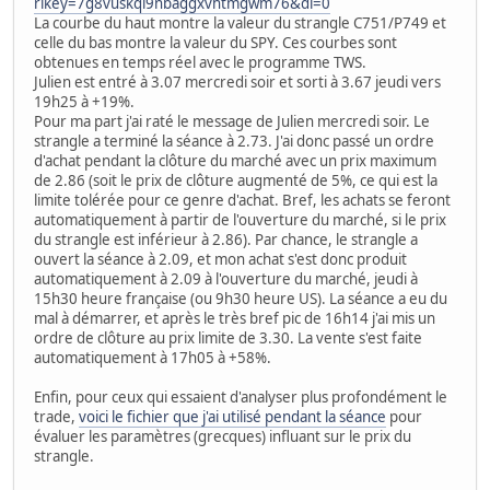
rlkey=7g8vuskql9nbaggxvhtmgwm76&dl=0
La courbe du haut montre la valeur du strangle C751/P749 et
celle du bas montre la valeur du SPY. Ces courbes sont
obtenues en temps réel avec le programme TWS.
Julien est entré à 3.07 mercredi soir et sorti à 3.67 jeudi vers
19h25 à +19%.
Pour ma part j'ai raté le message de Julien mercredi soir. Le
strangle a terminé la séance à 2.73. J'ai donc passé un ordre
d'achat pendant la clôture du marché avec un prix maximum
de 2.86 (soit le prix de clôture augmenté de 5%, ce qui est la
limite tolérée pour ce genre d'achat. Bref, les achats se feront
automatiquement à partir de l'ouverture du marché, si le prix
du strangle est inférieur à 2.86). Par chance, le strangle a
ouvert la séance à 2.09, et mon achat s'est donc produit
automatiquement à 2.09 à l'ouverture du marché, jeudi à
15h30 heure française (ou 9h30 heure US). La séance a eu du
mal à démarrer, et après le très bref pic de 16h14 j'ai mis un
ordre de clôture au prix limite de 3.30. La vente s'est faite
automatiquement à 17h05 à +58%.
Enfin, pour ceux qui essaient d'analyser plus profondément le
trade,
voici le fichier que j'ai utilisé pendant la séance
pour
évaluer les paramètres (grecques) influant sur le prix du
strangle.