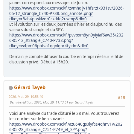
jaunes correspond aux messages de Julien.
https://www.dropbox.com/scl/fi/zvmhqljv1hfsrztk931sv/2026-
05-12_strangle_C740-P738.png_annote.png?
rlkey=r8ah4ptwklvoz0cxd4q2uwmjs&dl=0
Et l'évolution sur les deux journées d'hier et d'aujourd'hui des
valeurs du strangle et du SPY:
https://www.dropbox.com/scl/fi/pvvoxm8yn9yiyiaf6aw35/202
6-05-12_strangle_C740-P738.png?
rlkey=w4pm06pbtva1qgnlgpr4tyidm&dl=0
Demain je compte diffuser la courbe en temps réel sur le fil de
discussion privé. Début à 15h20.
Gérard Tayeb
2026, Mai, 29, 10:53:40
#19
Dernière édition
: 2026, Mai, 29, 11:13:51 par Gérard Tayeb
Voici une analyse du trade clôturé le 28 mai. Vous trouverez
les courbes sur le lien suivant:
https://www.dropbox.com/scl/fi/azu640gs0lyfce4qhnv1v/202
6-05-28_strangle_C751-P749_et_SPY.png?