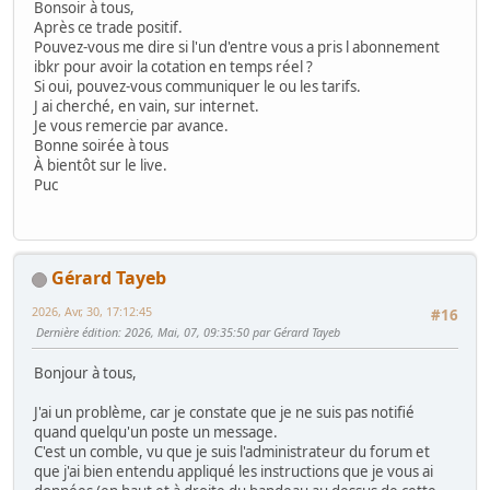
Bonsoir à tous,
Après ce trade positif.
Pouvez-vous me dire si l'un d'entre vous a pris l abonnement
ibkr pour avoir la cotation en temps réel ?
Si oui, pouvez-vous communiquer le ou les tarifs.
J ai cherché, en vain, sur internet.
Je vous remercie par avance.
Bonne soirée à tous
À bientôt sur le live.
Puc
Gérard Tayeb
2026, Avr, 30, 17:12:45
#16
Dernière édition
: 2026, Mai, 07, 09:35:50 par Gérard Tayeb
Bonjour à tous,
J'ai un problème, car je constate que je ne suis pas notifié
quand quelqu'un poste un message.
C'est un comble, vu que je suis l'administrateur du forum et
que j'ai bien entendu appliqué les instructions que je vous ai