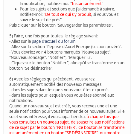
la notification, notifiez-moi: "
Instantanément
"
Pour les sujets et sections que j'ai demandé à suivre,
notifiez-moi: "
De tout ce qui s'y produit
, si vous voulez
suivre le sujet de près"
Puis cliquer sur le bouton "Sauvegarder les paramètres".
5) Faire, une fois pour toutes, le réglage suivant:
- Allez sur la
page d'accueil du forum
.
- Allez sur la section "Reprise d'Axcel Energie (section privée)".
- Vous devriez voir 4 boutons marqués "Nouveau sujet",
"Nouveau sondage", "Notifier", "Marquer lu".
- Cliquez sur le bouton "Notifier", afin qu'il se transforme en un
bouton "Se désinscrire".
6) Avec les réglages qui précèdent, vous serez
automatiquement notifié des nouveaux messages
- dans les sujets dans lesquels vous vous êtes exprimé,
- dans les sujets pour lesquels vous vous êtes abonné aux
notifications.
Quand un nouveau sujet est créé, vous recevez une et une
seule notification pour vous informer de ce nouveau sujet. Si le
sujet vous intéresse, il vous appartiendra,
à chaque fois que
vous consultez un nouveau sujet, de souscrire aux notifications
de ce sujet par le bouton "NOTIFIER". Ce bouton se transforme
instantanément en un bouton "SE DÉSINSCRIRE", qui montre