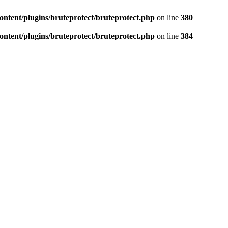
tent/plugins/bruteprotect/bruteprotect.php
on line
380
tent/plugins/bruteprotect/bruteprotect.php
on line
384