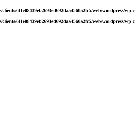
/clients/6f1e08439eb2693ed692daa4560a2fc5/web/wordpress/wp-con
/clients/6f1e08439eb2693ed692daa4560a2fc5/web/wordpress/wp-con