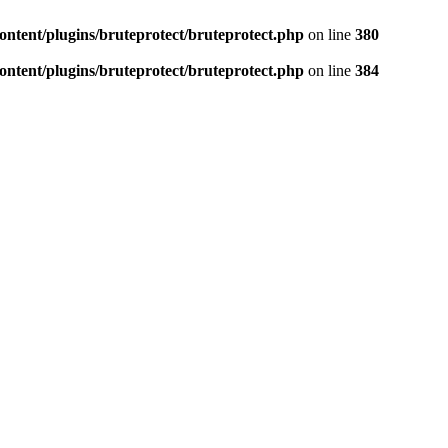
tent/plugins/bruteprotect/bruteprotect.php
on line
380
tent/plugins/bruteprotect/bruteprotect.php
on line
384