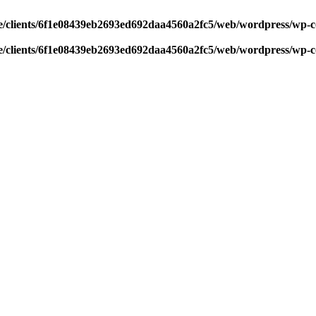
/clients/6f1e08439eb2693ed692daa4560a2fc5/web/wordpress/wp-con
/clients/6f1e08439eb2693ed692daa4560a2fc5/web/wordpress/wp-con