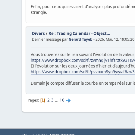
Enfin, pour ceux qui essaient d'analyser plus profondém
strangle.
Divers
/
Re : Trading Calendar - Object...
Dernier message par
Gérard Tayeb
- 2026, Mai, 12, 19:05:20
Vous trouverez sur le lien suivant l'évolution de la val
https://www.dropbox.com/scl/fi/zvmhqljv1hfsrztk931
Et l'évolution sur les deux journées d'hier et d'aujourd'h
https://www.dropbox.com/scl/fi/pvvoxm8yn9yiyiaf6a
Demain je compte diffuser la courbe en temps réel sur le
2
3
...
10
Pages
1