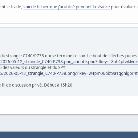
ent le trade,
voici le fichier que j'ai utilisé pendant la séance
pour évaluer l
eur du strangle C740/P738 qui se termine ce soir. Le bout des flèches jaun
sv/2026-05-12_strangle_C740-P738.png_annote.png?rlkey=r8ah4ptwklv
ui des valeurs du strangle et du SPY:
w35/2026-05-12_strangle_C740-P738.png?rlkey=w4pm06pbtva1qgnlgpr4
 fil de discussion privé. Début à 15h20.