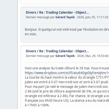
Divers
/
Re : Trading Calendar - Object...
Dernier message par
Gérard Tayeb
- 2026, Juin, 05, 11:11:33
Bonjour. Si quelqu'un est intéressé par l'évolution en dire
en visio.
Divers
/
Re : Trading Calendar - Object...
Dernier message par
Gérard Tayeb
- 2026, Mai, 29, 10:53:40
Voici une analyse du trade clôturé le 28 mai. Vous trouver
https://www.dropbox.com/scl/fi/azu640gs0lyfce4qhn
La courbe du haut montre la valeur du strangle C751/P7
Julien est entré à 3.07 mercredi soir et sorti à 3.67 jeu
Pour ma part j'ai raté le message de Julien mercredi soi
2.86 (soit le prix de clôture augmenté de 5%, ce qui est 
strangle est inférieur à 2.86). Par chance, le strangle 
française (ou 9h30 heure US). La séance a eu du mal à dém
à 17h05 à +58%.