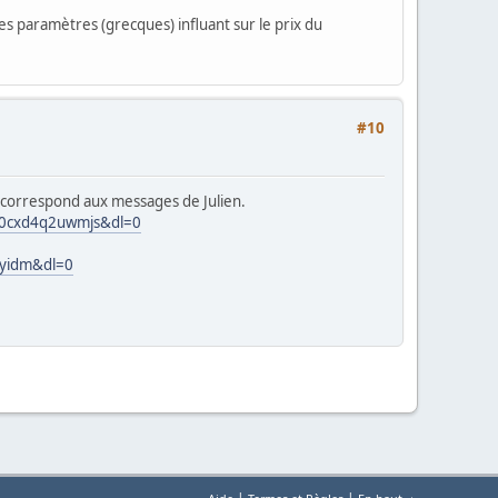
es paramètres (grecques) influant sur le prix du
#10
es correspond aux messages de Julien.
oz0cxd4q2uwmjs&dl=0
tyidm&dl=0