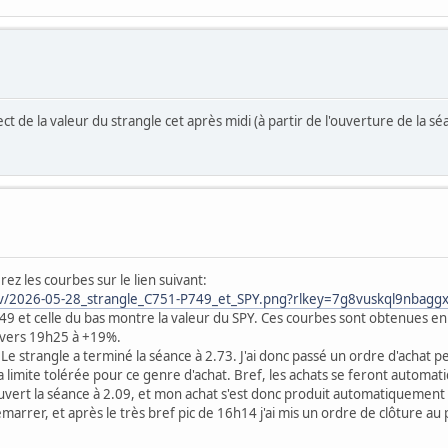
ct de la valeur du strangle cet après midi (à partir de l'ouverture de la séan
ez les courbes sur le lien suivant:
v1v/2026-05-28_strangle_C751-P749_et_SPY.png?rlkey=7g8vuskql9nba
49 et celle du bas montre la valeur du SPY. Ces courbes sont obtenues 
di vers 19h25 à +19%.
r. Le strangle a terminé la séance à 2.73. J'ai donc passé un ordre d'acha
la limite tolérée pour ce genre d'achat. Bref, les achats se feront automat
a ouvert la séance à 2.09, et mon achat s'est donc produit automatiquemen
arrer, et après le très bref pic de 16h14 j'ai mis un ordre de clôture au 