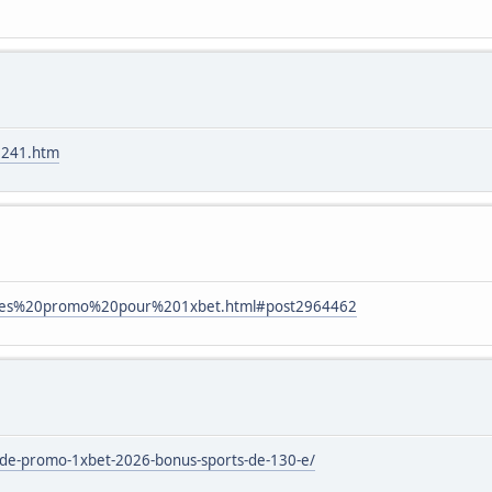
23241.htm
codes%20promo%20pour%201xbet.html#post2964462
de-promo-1xbet-2026-bonus-sports-de-130-e/