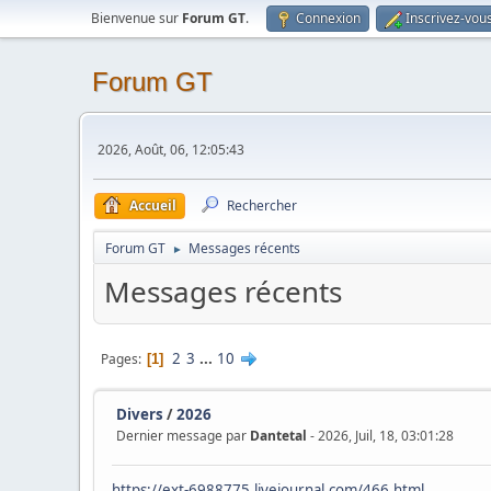
Bienvenue sur
Forum GT
.
Connexion
Inscrivez-vou
Forum GT
2026, Août, 06, 12:05:43
Accueil
Rechercher
Forum GT
Messages récents
►
Messages récents
2
3
...
10
Pages
1
Divers
/
2026
Dernier message par
Dantetal
- 2026, Juil, 18, 03:01:28
https://ext-6988775.livejournal.com/466.html