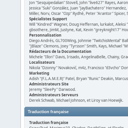
Jon "Sesquipedalian" Stovell, John "live627" Rayes, Aar
Jessica "Suki" González, Juan "JayBachatero" Hernandez
Miller, Norv, Oscar "Ozp" Rydhé, Peter "Arantor" Spicer,
Spécialistes Support
Will "Kindred" Wagner, Doug Heffernan, lurkalot, Aleksi
gbsothere, JimM, Justyne, Kat, Kevin "greyknight17" Hou
Personnalisation
Diego Andrés, GL700Wing, Johnnie "TwitchisMental" Bal
"JBlaze" Clemons, Joey "Tyrsson" Smith, Kays, Michael "M
Rédacteurs de la Documentation
Michele "Illori" Davis, Irisado, AngelinaBelle, Chainy, 
Localisateurs
Nikola "Dzonny" Novaković, m4z, Francisco "d3vcho" Do
Marketing
Adish "(F.L.A.M.E.R)" Patel, Bryan "Runic" Deakin, Marcu
Administrateurs Site
Jeremy "SleePy" Darwood.
Administrateurs Serveurs
Derek Schwab, Michael Johnson, et Liroy van Hoewijk.
Traduction française
Traduction française