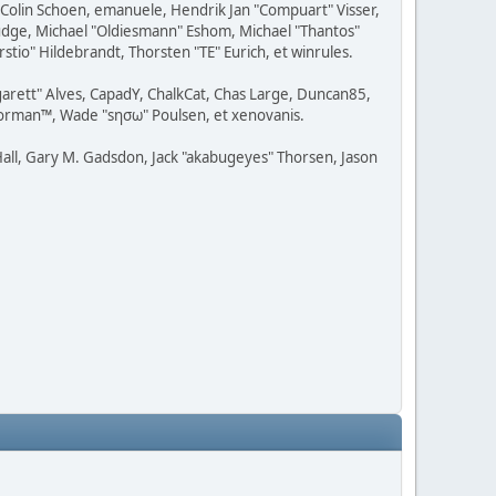
, Colin Schoen, emanuele, Hendrik Jan "Compuart" Visser,
udge, Michael "Oldiesmann" Eshom, Michael "Thantos"
stio" Hildebrandt, Thorsten "TE" Eurich, et winrules.
rgarett" Alves, CapadY, ChalkCat, Chas Large, Duncan85,
 Storman™, Wade "sησω" Poulsen, et xenovanis.
all, Gary M. Gadsdon, Jack "akabugeyes" Thorsen, Jason