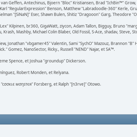
on van Geffen, Antechinus, Bjoern "Bloc" Kristiansen, Brad "IchBin™" Grow
, Karl "RegularExpression" Benson, Matthew "Labradoodle-360" Kerle, Gr
 Selman "[SiNaN]" Eser, Shawn Bulen, Shitiz "Dragooon" Garg, Theodore "Or
 "Lex" Kilpinen, br360, GigaWatt, ziycon, Adam Tallon, Bigguy, Bruno "ma
, Krash, Mashby, Michael Colin Blaber, Old Fossil, S-Ace, shadav, Steve,
lew, Jonathan "vbgamer45" Valentin, Sami "SychO" Mazouz, Brannon "B" H
ick." Gomez, NanoSector, Ricky., Russell "NEND" Najar, et SA™.
Graeme Spence, et Joshua "groundup" Dickerson.
mínguez, Robert Monden, et Relyana.
s "cσσкιє мσηѕтєя" Forsberg, et Ralph "[n3rve]" Otowo.