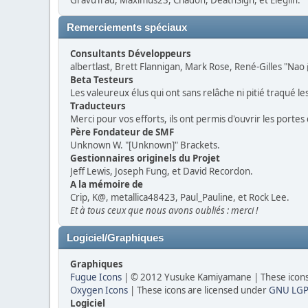
GravuTrad, Maximus23, Chadon, DeathSign, et Eleglin.
Remerciements spéciaux
Consultants Développeurs
albertlast, Brett Flannigan, Mark Rose, René-Gilles "Nao
Beta Testeurs
Les valeureux élus qui ont sans relâche ni pitié traqué l
Traducteurs
Merci pour vos efforts, ils ont permis d'ouvrir les porte
Père Fondateur de SMF
Unknown W. "[Unknown]" Brackets.
Gestionnaires originels du Projet
Jeff Lewis, Joseph Fung, et David Recordon.
A la mémoire de
Crip, K@, metallica48423, Paul_Pauline, et Rock Lee.
Et à tous ceux que nous avons oubliés : merci !
Logiciel/Graphiques
Graphiques
Fugue Icons
| © 2012 Yusuke Kamiyamane | These icons 
Oxygen Icons
| These icons are licensed under
GNU LGP
Logiciel