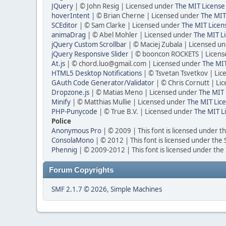
JQuery
| © John Resig | Licensed under
The MIT License
hoverIntent
| © Brian Cherne | Licensed under
The MIT
SCEditor
| © Sam Clarke | Licensed under
The MIT Licen
animaDrag
| © Abel Mohler | Licensed under
The MIT Li
jQuery Custom Scrollbar
| © Maciej Zubala | Licensed u
jQuery Responsive Slider
| © booncon ROCKETS | Licen
At.js
| © chord.luo@gmail.com | Licensed under
The MIT
HTML5 Desktop Notifications
| © Tsvetan Tsvetkov | Li
GAuth Code Generator/Validator
| © Chris Cornutt | L
Dropzone.js
| © Matias Meno | Licensed under
The MIT 
Minify
| © Matthias Mullie | Licensed under
The MIT Lice
PHP-Punycode
| © True B.V. | Licensed under
The MIT L
Police
Anonymous Pro
| © 2009 | This font is licensed under t
ConsolaMono
| © 2012 | This font is licensed under the
Phennig
| © 2009-2012 | This font is licensed under the
Forum Copyrights
SMF 2.1.7 © 2026
,
Simple Machines