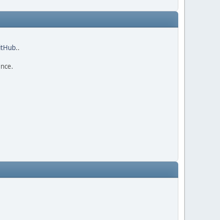
GitHub
..
ence.