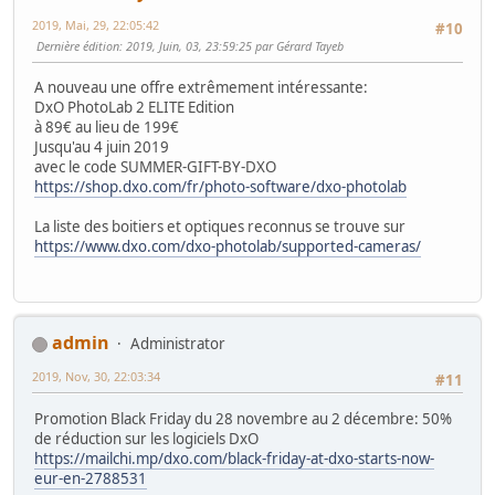
2019, Mai, 29, 22:05:42
#10
Dernière édition
: 2019, Juin, 03, 23:59:25 par Gérard Tayeb
A nouveau une offre extrêmement intéressante:
DxO PhotoLab 2 ELITE Edition
à 89€ au lieu de 199€
Jusqu'au 4 juin 2019
avec le code SUMMER-GIFT-BY-DXO
https://shop.dxo.com/fr/photo-software/dxo-photolab
La liste des boitiers et optiques reconnus se trouve sur
https://www.dxo.com/dxo-photolab/supported-cameras/
admin
Administrator
2019, Nov, 30, 22:03:34
#11
Promotion Black Friday du 28 novembre au 2 décembre: 50%
de réduction sur les logiciels DxO
https://mailchi.mp/dxo.com/black-friday-at-dxo-starts-now-
eur-en-2788531