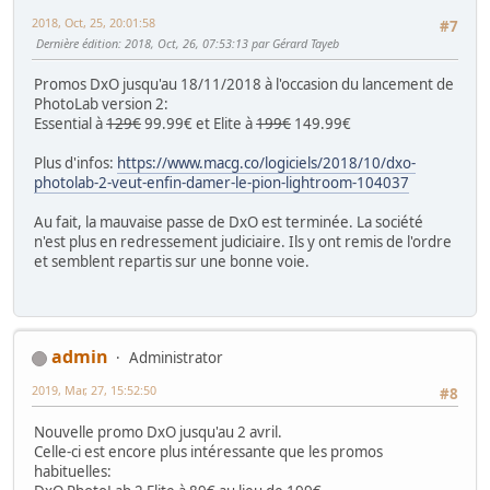
2018, Oct, 25, 20:01:58
#7
Dernière édition
: 2018, Oct, 26, 07:53:13 par Gérard Tayeb
Promos DxO jusqu'au 18/11/2018 à l'occasion du lancement de
PhotoLab version 2:
Essential à
129€
99.99€ et Elite à
199€
149.99€
Plus d'infos:
https://www.macg.co/logiciels/2018/10/dxo-
photolab-2-veut-enfin-damer-le-pion-lightroom-104037
Au fait, la mauvaise passe de DxO est terminée. La société
n'est plus en redressement judiciaire. Ils y ont remis de l'ordre
et semblent repartis sur une bonne voie.
admin
Administrator
2019, Mar, 27, 15:52:50
#8
Nouvelle promo DxO jusqu'au 2 avril.
Celle-ci est encore plus intéressante que les promos
habituelles: