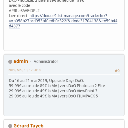
DxO PhotoLab 2 Elite à 89€ au lieu de 199€
avec le code
APRIL-SAVE-DPL2
Lien direct:
https://dxo.us9.list-manage.com/track/click?
u=b058b27bcd953bf0edb0c322f&id=da31704138&e=59b44
d4377
admin
Administrator
2019, Mai, 18, 17:50:59
#9
Du 16 au 21 mai 2019, Upgrade Days DxO:
59.99€ au lieu de 89€ la MAJ vers DxO PhotoLab 2 Elite
29.99€ au lieu de 49€ la MAJ vers DxO ViewPoint 3
29.99€ au lieu de 49€ la MAJ vers DxO FILMPACK 5
Gérard Tayeb