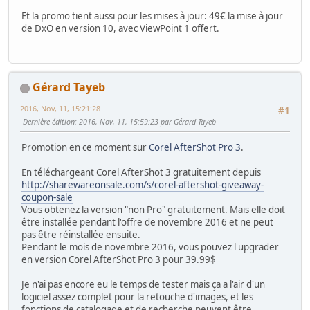
Et la promo tient aussi pour les mises à jour: 49€ la mise à jour
de DxO en version 10, avec ViewPoint 1 offert.
Gérard Tayeb
2016, Nov, 11, 15:21:28
#1
Dernière édition
: 2016, Nov, 11, 15:59:23 par Gérard Tayeb
Promotion en ce moment sur
Corel AfterShot Pro 3
.
En téléchargeant Corel AfterShot 3 gratuitement depuis
http://sharewareonsale.com/s/corel-aftershot-giveaway-
coupon-sale
Vous obtenez la version "non Pro" gratuitement. Mais elle doit
être installée pendant l'offre de novembre 2016 et ne peut
pas être réinstallée ensuite.
Pendant le mois de novembre 2016, vous pouvez l'upgrader
en version Corel AfterShot Pro 3 pour 39.99$
Je n'ai pas encore eu le temps de tester mais ça a l'air d'un
logiciel assez complet pour la retouche d'images, et les
fonctions de catalogage et de recherche peuvent être