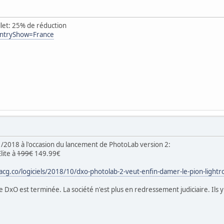
llet: 25% de réduction
untryShow=France
2018 à l'occasion du lancement de PhotoLab version 2:
lite à
199€
149.99€
cg.co/logiciels/2018/10/dxo-photolab-2-veut-enfin-damer-le-pion-ligh
e DxO est terminée. La société n'est plus en redressement judiciaire. Ils 