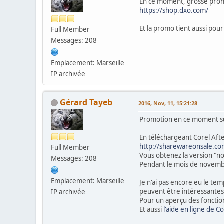
En ce moment, grosse prom
https://shop.dxo.com/
Et la promo tient aussi pour
Full Member
Messages: 208
Emplacement: Marseille
IP archivée
Gérard Tayeb
2016, Nov, 11, 15:21:28
Promotion en ce moment 
En téléchargeant Corel Aft
http://sharewareonsale.co
Full Member
Vous obtenez la version "no
Messages: 208
Pendant le mois de novembr
Emplacement: Marseille
Je n'ai pas encore eu le tem
peuvent être intéressantes
IP archivée
Pour un aperçu des fonctio
Et aussi
l'aide en ligne de C