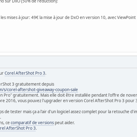
o sur DxO (50% de réduction):
 les mises à jour: 49€ la mise à jour de DxO en version 10, avec ViewPoint 
sur
Corel AfterShot Pro 3
.
erShot 3 gratuitement depuis
m/s/corel-aftershot-giveaway-coupon-sale
n Pro" gratuitement. Mais elle doit être installée pendant l'offre de nov
e 2016, vous pouvez l'upgrader en version Corel AfterShot Pro 3 pour
ps de tester mais ça a l'air d'un logiciel assez complet pour la retouche d
.
ns, ce
comparatif de versions
peut aider.
orel AfterShot Pro 3
.