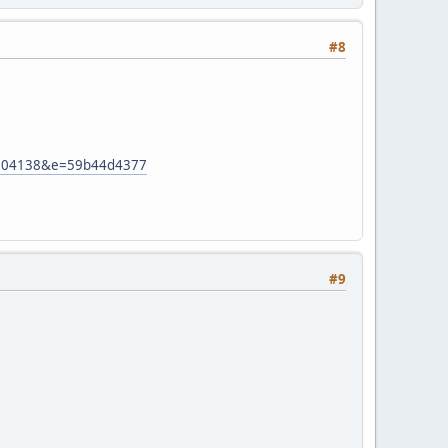
#8
31704138&e=59b44d4377
#9