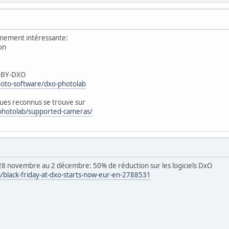
mement intéressante:
on
T-BY-DXO
hoto-software/dxo-photolab
iques reconnus se trouve sur
photolab/supported-cameras/
28 novembre au 2 décembre: 50% de réduction sur les logiciels DxO
/black-friday-at-dxo-starts-now-eur-en-2788531