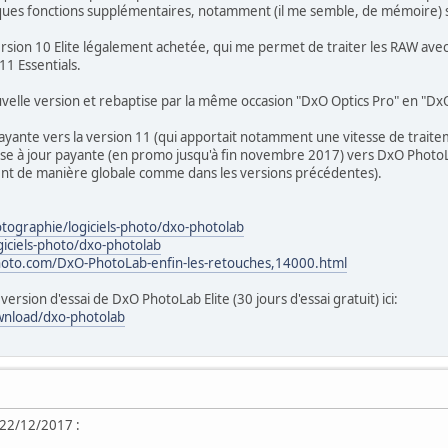
lques fonctions supplémentaires, notamment (il me semble, de mémoire) si
rsion 10 Elite légalement achetée, qui me permet de traiter les RAW avec 
11 Essentials.
velle version et rebaptise par la même occasion "DxO Optics Pro" en "DxO
r payante vers la version 11 (qui apportait notamment une vitesse de trait
 mise à jour payante (en promo jusqu'à fin novembre 2017) vers DxO PhotoLab
nt de manière globale comme dans les versions précédentes).
tographie/logiciels-photo/dxo-photolab
giciels-photo/dxo-photolab
oto.com/DxO-PhotoLab-enfin-les-retouches,14000.html
ersion d'essai de DxO PhotoLab Elite (30 jours d'essai gratuit) ici:
wnload/dxo-photolab
 22/12/2017 :