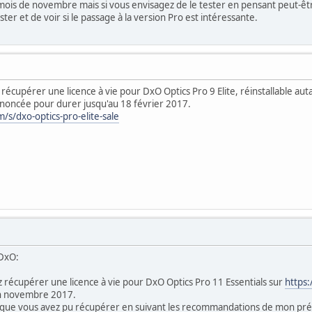
ois de novembre mais si vous envisagez de le tester en pensant peut-êtr
ster et de voir si le passage à la version Pro est intéressante.
cupérer une licence à vie pour DxO Optics Pro 9 Elite, réinstallable auta
 annoncée pour durer jusqu'au 18 février 2017.
/s/dxo-optics-pro-elite-sale
 DxO:
récupérer une licence à vie pour DxO Optics Pro 11 Essentials sur
https:
 fin novembre 2017.
ite que vous avez pu récupérer en suivant les recommandations de mon pré