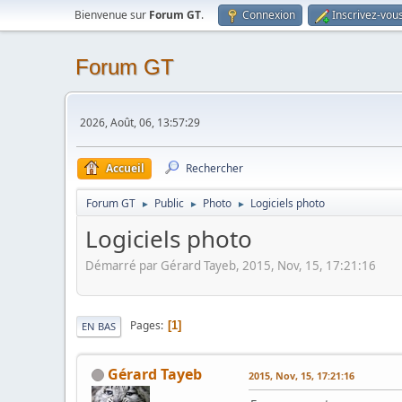
Bienvenue sur
Forum GT
.
Connexion
Inscrivez-vou
Forum GT
2026, Août, 06, 13:57:29
Accueil
Rechercher
Forum GT
Public
Photo
Logiciels photo
►
►
►
Logiciels photo
Démarré par Gérard Tayeb, 2015, Nov, 15, 17:21:16
Pages
1
EN BAS
Gérard Tayeb
2015, Nov, 15, 17:21:16