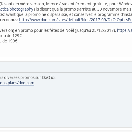
(l'avant dernière version, licence à vie entièrement gratuite, pour Wind
cticalphotography
(ils disent que la promo s'arrête au 30 novembre mais
cez avant que la promo ne disparaisse, et conservez le programme d'instal
 reconnus:
http://www.dxo.com/sites/default/files/2017-09/DxO-Optics
version) en promo pour les fêtes de Noël (jusqu'au 25/12/2017),
https://
 lieu de 129€
eu de 199€
rs diverses promos sur DxO ici:
bons-plans/dxo.com