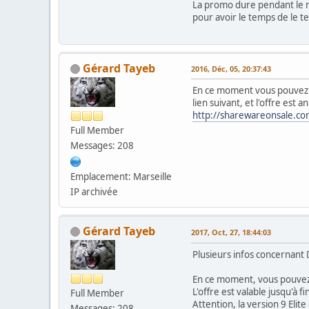
La promo dure pendant le m
pour avoir le temps de le te
Gérard Tayeb
2016, Déc, 05, 20:37:43
En ce moment vous pouvez ré
lien suivant, et l'offre est
http://sharewareonsale.com
Full Member
Messages: 208
Emplacement: Marseille
IP archivée
Gérard Tayeb
2017, Oct, 27, 18:44:03
Plusieurs infos concernant
En ce moment, vous pouvez 
L'offre est valable jusqu'à
Full Member
Attention, la version 9 El
Messages: 208