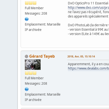
DxO OpticsPro 11 Essential 
http://www.dxo.com/us/pra
Full Member
ne l'avez pas récupéré, fon
Messages: 208
des appareils spécialement
Emplacement: Marseille
DxO PhotoLab (la dernière 
- version Essential à 99€ au
IP archivée
- version ELite à 149€ au li
Gérard Tayeb
2018, Avr, 05, 15:10:14
Apparemment, il y a en cou
https://www.dealabs.com/
Full Member
Messages: 208
Emplacement: Marseille
IP archivée