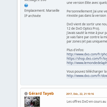
une version Elite avec que
Emplacement: Marseille
Personnellement j'ai une ve
n'existe pas dans la version 
IP archivée
DxO vient de sortir une nou
12 de DxO Optics Pro).
J'avais sauté la mise à jou
Je vais faire par contre la
par zones (et pas uniqueme
Plus d'infos:
http://www.dxo.com/fr/pho
https://shop.dxo.com/fr/lo
http://www.lemondedelaph
Vous pouvez télécharger la v
http://www.dxo.com/fr/do
Gérard Tayeb
2017, Déc, 22, 21:10:16
Les offres DxO en cours au