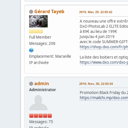
Gérard Tayeb
2019, Mai, 29, 22:05:42
A nouveau une offre extrê
DxO PhotoLab 2 ELITE Editi
à 89€ au lieu de 199€
Jusqu'au 4 juin 2019
Full Member
avec le code SUMMER-GIF
Messages: 208
https://shop.dxo.com/fr/p
Emplacement: Marseille
La liste des boitiers et opt
https://www.dxo.com/dxo-
IP archivée
admin
2019, Nov, 30, 22:03:34
Administrator
Promotion Black Friday du 
https://mailchi.mp/dxo.com
Messages: 75
IP archivée