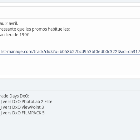
u 2 avril.
téressante que les promos habituelles:
 au lieu de 199€
s9.list-manage.com/track/click?u=b058b27bcd953bf0edb0c322f&id=da
rade Days DxO:
J vers DxO PhotoLab 2 Elite
AJ vers DxO ViewPoint 3
AJ vers DxO FILMPACK 5