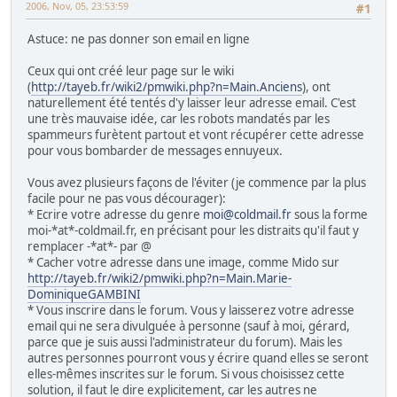
2006, Nov, 05, 23:53:59
#1
Astuce: ne pas donner son email en ligne
Ceux qui ont créé leur page sur le wiki
(
http://tayeb.fr/wiki2/pmwiki.php?n=Main.Anciens
), ont
naturellement été tentés d'y laisser leur adresse email. C'est
une très mauvaise idée, car les robots mandatés par les
spammeurs furètent partout et vont récupérer cette adresse
pour vous bombarder de messages ennuyeux.
Vous avez plusieurs façons de l'éviter (je commence par la plus
facile pour ne pas vous décourager):
* Ecrire votre adresse du genre
moi@coldmail.fr
sous la forme
moi-*at*-coldmail.fr, en précisant pour les distraits qu'il faut y
remplacer -*at*- par @
* Cacher votre adresse dans une image, comme Mido sur
http://tayeb.fr/wiki2/pmwiki.php?n=Main.Marie-
DominiqueGAMBINI
* Vous inscrire dans le forum. Vous y laisserez votre adresse
email qui ne sera divulguée à personne (sauf à moi, gérard,
parce que je suis aussi l'administrateur du forum). Mais les
autres personnes pourront vous y écrire quand elles se seront
elles-mêmes inscrites sur le forum. Si vous choisissez cette
solution, il faut le dire explicitement, car les autres ne