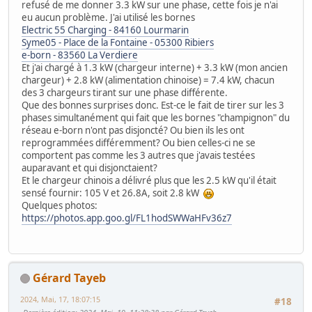
refusé de me donner 3.3 kW sur une phase, cette fois je n'ai
eu aucun problème. J'ai utilisé les bornes
Electric 55 Charging - 84160 Lourmarin
Syme05 - Place de la Fontaine - 05300 Ribiers
e-born - 83560 La Verdiere
Et j'ai chargé à 1.3 kW (chargeur interne) + 3.3 kW (mon ancien
chargeur) + 2.8 kW (alimentation chinoise) = 7.4 kW, chacun
des 3 chargeurs tirant sur une phase différente.
Que des bonnes surprises donc. Est-ce le fait de tirer sur les 3
phases simultanément qui fait que les bornes "champignon" du
réseau e-born n'ont pas disjoncté? Ou bien ils les ont
reprogrammées différemment? Ou bien celles-ci ne se
comportent pas comme les 3 autres que j'avais testées
auparavant et qui disjonctaient?
Et le chargeur chinois a délivré plus que les 2.5 kW qu'il était
sensé fournir: 105 V et 26.8A, soit 2.8 kW
Quelques photos:
https://photos.app.goo.gl/FL1hodSWWaHFv36z7
Gérard Tayeb
2024, Mai, 17, 18:07:15
#18