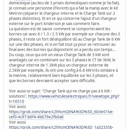
domestique (au lieu de 3 prises domestiques comme je l'ai fait).
Je connais une personne (Florent) qui a fait la manip avec le kit
Metron (séparer le chargeur interne et le Charge Tank sur 2
phases distinctes). Et en ce qui concerne l'ajout d'un chargeur
externe sur le port Anderson je sais comment faire.
La question est de savoir comment se comporteraient les
bornes car avec 6 / 1.3 / 2.5 kW par exemple sur chacune des 3
phases, il reste un fort déséquilibre dû au Charge Tank de 6 kW
sur une des phases, et si on fait tout ça pour se retrouver au
final avec des bornes qui disjonctent on a perdu son temps...
Du coup, ceux qui ont un vieux Charge Tank de 3 kW sont
avantagés car en combinant sur les 3 phases le CT de 3kW, le
chargeur interne de 1.3kW plus un chargeur externe de
2.5kW par exemple, ils ont une config à 6.8 kW très similaire à
la mienne, relativement bien équilibrée sur les 3 phases, et
que les bornes devraient accepter sans difficulté.
Voir aussi ce sujet: "Charge Tank qui ne charge pas à 6 kW :
solutions",
https://www.vehiculeselectriques.fr/viewtopic.php?
t=16510
Voir aussi
https://grok.com/share/c2hhcmQtNA%3D%3D_6b3e01be-
cef0-4c97-b6f4-4b679e2fb0a0
Voir aussi
https://grok.com/share/c2hhcmQtNA%3D%3D_1a32335b-