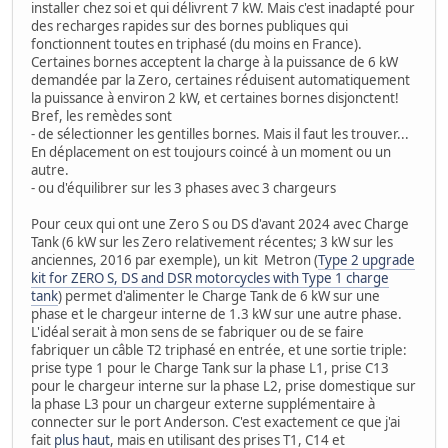
installer chez soi et qui délivrent 7 kW. Mais c'est inadapté pour
des recharges rapides sur des bornes publiques qui
fonctionnent toutes en triphasé (du moins en France).
Certaines bornes acceptent la charge à la puissance de 6 kW
demandée par la Zero, certaines réduisent automatiquement
la puissance à environ 2 kW, et certaines bornes disjonctent!
Bref, les remèdes sont
- de sélectionner les gentilles bornes. Mais il faut les trouver...
En déplacement on est toujours coincé à un moment ou un
autre.
- ou d'équilibrer sur les 3 phases avec 3 chargeurs
Pour ceux qui ont une Zero S ou DS d'avant 2024 avec Charge
Tank (6 kW sur les Zero relativement récentes; 3 kW sur les
anciennes, 2016 par exemple), un kit Metron (
Type 2 upgrade
kit for ZERO S, DS and DSR motorcycles with Type 1 charge
tank
) permet d'alimenter le Charge Tank de 6 kW sur une
phase et le chargeur interne de 1.3 kW sur une autre phase.
L'idéal serait à mon sens de se fabriquer ou de se faire
fabriquer un câble T2 triphasé en entrée, et une sortie triple:
prise type 1 pour le Charge Tank sur la phase L1, prise C13
pour le chargeur interne sur la phase L2, prise domestique sur
la phase L3 pour un chargeur externe supplémentaire à
connecter sur le port Anderson. C'est exactement ce que j'ai
fait
plus haut
, mais en utilisant des prises T1, C14 et