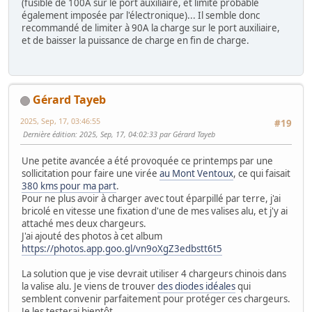
(fusible de 100A sur le port auxiliaire, et limite probable
également imposée par l'électronique)... Il semble donc
recommandé de limiter à 90A la charge sur le port auxiliaire,
et de baisser la puissance de charge en fin de charge.
Gérard Tayeb
2025, Sep, 17, 03:46:55
#19
Dernière édition
: 2025, Sep, 17, 04:02:33 par Gérard Tayeb
Une petite avancée a été provoquée ce printemps par une
sollicitation pour faire une virée
au Mont Ventoux
, ce qui faisait
380 kms pour ma part
.
Pour ne plus avoir à charger avec tout éparpillé par terre, j'ai
bricolé en vitesse une fixation d'une de mes valises alu, et j'y ai
attaché mes deux chargeurs.
J'ai ajouté des photos à cet album
https://photos.app.goo.gl/vn9oXgZ3edbstt6t5
La solution que je vise devrait utiliser 4 chargeurs chinois dans
la valise alu. Je viens de trouver
des diodes idéales
qui
semblent convenir parfaitement pour protéger ces chargeurs.
Je les testerai bientôt.