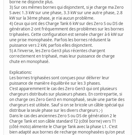
borne ne disjoncte plus.
3) Sur ces mêmes bornes qui disjonctent, si je charge ma Zero
S avec 1.3 kW sur une phase, 3.3 kW sur une autre phase, 2.8
kW sur la 3ème phase, je n'ai aucun problème.
4) Ceux qui ont des Charge Tank 6 kW sur des Zero S ou DS de
génération 2 ont fréquemment des problèmes sur les bornes
triphasées. Cette configuration est sensée charger à 6 kW sur
une prise monophasée. Parfois les bornes réduisent la
puissance vers 2 kW, parfois elles disjonctent.
5) A l'inverse, les Zero Gen3 plus récentes chargent
correctement en triphasé, mais leur puissance de charge
chute en monophasé.
Explications:
Les bornes triphasées sont conçues pour délivrer leur
puissance de manière équilibrée sur les 3 phases.
C'est apparemment le cas des Zero Gen3 qui ont plusieurs
chargeurs distribués sur plusieurs phases. En contrepartie, si
on charge ces Zero Gen3 en monophasé, seule une partie des
chargeurs est utilisée. Sauf si on se bricole un câble spécial qui
distribue la seule phase sur les divers chargeurs ;-)
Dans le cas des anciennes Zero S ou DS de génération 2 le
Charge Tank et son câble standard T2 (côté borne) vers T1
(côté moto) alimente le Charge Tank avec la phase L1. C'est
bien adapté aux bornes de recharge monophasées qu'on peut