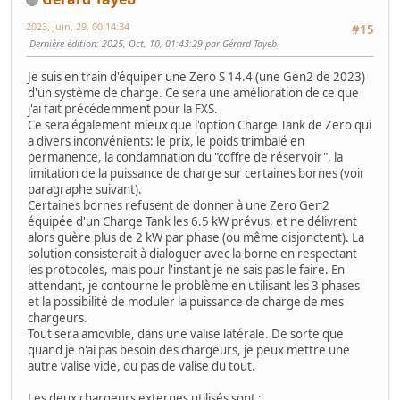
2023, Juin, 29, 00:14:34
#15
Dernière édition
: 2025, Oct, 10, 01:43:29 par Gérard Tayeb
Je suis en train d'équiper une Zero S 14.4 (une Gen2 de 2023)
d'un système de charge. Ce sera une amélioration de ce que
j'ai fait précédemment pour la FXS.
Ce sera également mieux que l'option Charge Tank de Zero qui
a divers inconvénients: le prix, le poids trimbalé en
permanence, la condamnation du "coffre de réservoir", la
limitation de la puissance de charge sur certaines bornes (voir
paragraphe suivant).
Certaines bornes refusent de donner à une Zero Gen2
équipée d'un Charge Tank les 6.5 kW prévus, et ne délivrent
alors guère plus de 2 kW par phase (ou même disjonctent). La
solution consisterait à dialoguer avec la borne en respectant
les protocoles, mais pour l'instant je ne sais pas le faire. En
attendant, je contourne le problème en utilisant les 3 phases
et la possibilité de moduler la puissance de charge de mes
chargeurs.
Tout sera amovible, dans une valise latérale. De sorte que
quand je n'ai pas besoin des chargeurs, je peux mettre une
autre valise vide, ou pas de valise du tout.
Les deux chargeurs externes utilisés sont :