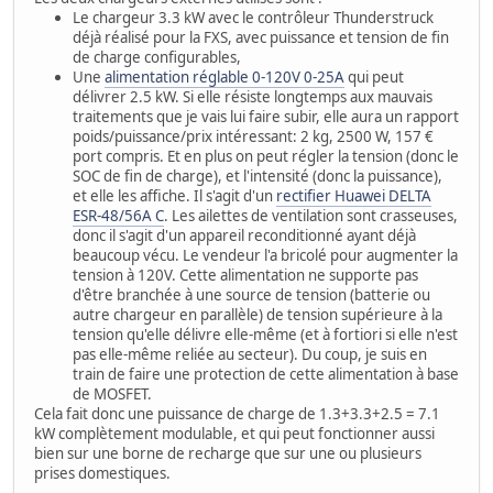
Le chargeur 3.3 kW avec le contrôleur Thunderstruck
déjà réalisé pour la FXS, avec puissance et tension de fin
de charge configurables,
Une
alimentation réglable 0-120V 0-25A
qui peut
délivrer 2.5 kW. Si elle résiste longtemps aux mauvais
traitements que je vais lui faire subir, elle aura un rapport
poids/puissance/prix intéressant: 2 kg, 2500 W, 157 €
port compris. Et en plus on peut régler la tension (donc le
SOC de fin de charge), et l'intensité (donc la puissance),
et elle les affiche. Il s'agit d'un
rectifier Huawei DELTA
ESR-48/56A C
. Les ailettes de ventilation sont crasseuses,
donc il s'agit d'un appareil reconditionné ayant déjà
beaucoup vécu. Le vendeur l'a bricolé pour augmenter la
tension à 120V. Cette alimentation ne supporte pas
d'être branchée à une source de tension (batterie ou
autre chargeur en parallèle) de tension supérieure à la
tension qu'elle délivre elle-même (et à fortiori si elle n'est
pas elle-même reliée au secteur). Du coup, je suis en
train de faire une protection de cette alimentation à base
de MOSFET.
Cela fait donc une puissance de charge de 1.3+3.3+2.5 = 7.1
kW complètement modulable, et qui peut fonctionner aussi
bien sur une borne de recharge que sur une ou plusieurs
prises domestiques.