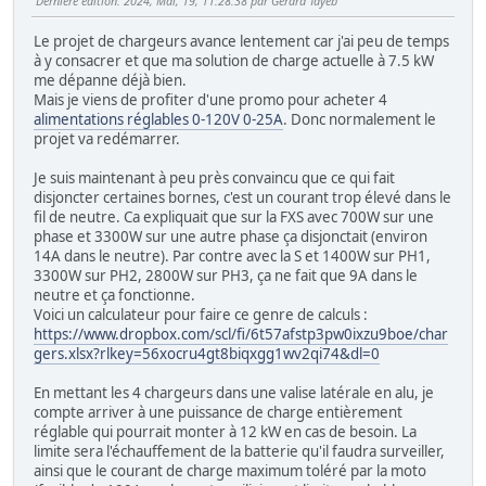
Dernière édition
: 2024, Mai, 19, 11:28:38 par Gérard Tayeb
Le projet de chargeurs avance lentement car j'ai peu de temps
à y consacrer et que ma solution de charge actuelle à 7.5 kW
me dépanne déjà bien.
Mais je viens de profiter d'une promo pour acheter 4
alimentations réglables 0-120V 0-25A
. Donc normalement le
projet va redémarrer.
Je suis maintenant à peu près convaincu que ce qui fait
disjoncter certaines bornes, c'est un courant trop élevé dans le
fil de neutre. Ca expliquait que sur la FXS avec 700W sur une
phase et 3300W sur une autre phase ça disjonctait (environ
14A dans le neutre). Par contre avec la S et 1400W sur PH1,
3300W sur PH2, 2800W sur PH3, ça ne fait que 9A dans le
neutre et ça fonctionne.
Voici un calculateur pour faire ce genre de calculs :
https://www.dropbox.com/scl/fi/6t57afstp3pw0ixzu9boe/char
gers.xlsx?rlkey=56xocru4gt8biqxgg1wv2qi74&dl=0
En mettant les 4 chargeurs dans une valise latérale en alu, je
compte arriver à une puissance de charge entièrement
réglable qui pourrait monter à 12 kW en cas de besoin. La
limite sera l'échauffement de la batterie qu'il faudra surveiller,
ainsi que le courant de charge maximum toléré par la moto