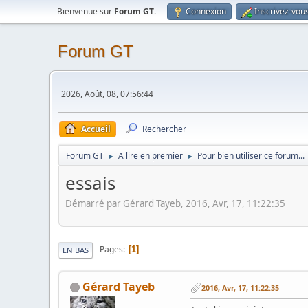
Bienvenue sur
Forum GT
.
Connexion
Inscrivez-vou
Forum GT
2026, Août, 08, 07:56:44
Accueil
Rechercher
Forum GT
A lire en premier
Pour bien utiliser ce forum...
►
►
essais
Démarré par Gérard Tayeb, 2016, Avr, 17, 11:22:35
Pages
1
EN BAS
Gérard Tayeb
2016, Avr, 17, 11:22:35