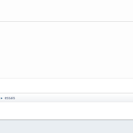
essais
►