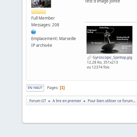
test d'image jointe
Full Member
Messages: 208
Emplacement: Marseille
IP archivée
Gyroscopic_Spintop.jpg
12.28 Ko, 351x213
vu 12374 fois
Pages
1
EN HAUT
Forum GT
A lire en premier
Pour bien utiliser ce forum...
►
►