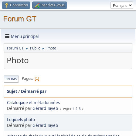
Connexion
Inscrivez-vous
Forum GT
Menu principal
Forum GT
Public
Photo
►
►
Photo
Pages
1
EN BAS
Sujet
/
Démarré par
Catalogage et métadonnées
Démarré par
Gérard Tayeb
1
2
3
Pages
Logiciels photo
Démarré par
Gérard Tayeb