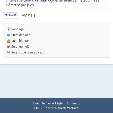
critères de choix d'un outil logiciel de saisie de métadonnées
Démarré par
jalex
Pages
1
EN HAUT
Sondage
Sujet déplacé
Sujet bloqué
Sujet épinglé
Sujets que vous suivez
|
|
Aide
Termes et Règles
En haut ▲
,
SMF 2.1.7 © 2026
Simple Machines