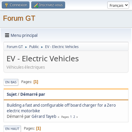
Connexion
Inscrivez-vous
Forum GT
Menu principal
Forum GT
Public
EV - Electric Vehicles
►
►
EV - Electric Vehicles
Véhicules électriques
Pages
1
EN BAS
Sujet
/
Démarré par
Building a fast and configurable off board charger for a Zero
electric motorbike
Démarré par
Gérard Tayeb
1
2
Pages
Pages
1
EN HAUT