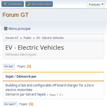
Connexion
Inscrivez-vous
Forum GT
Menu principal
Forum GT
Public
EV - Electric Vehicles
►
►
EV - Electric Vehicles
Véhicules électriques
Pages
1
EN BAS
Sujet
/
Démarré par
Building a fast and configurable off board charger for a Zero
electric motorbike
Démarré par
Gérard Tayeb
1
2
Pages
Pages
1
EN HAUT